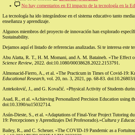
No hay comentarios
en El impacto de la tecnología en la E
La tecnología ha ido integrándose en el sistema educativo tanto medi
enseñanza y aprendizaje.
Algunos miembros del proyecto de innovación han explorado específica
Sustainability.
Dejamos aquí el listado de referencias analizadas. Si te interesa este 
Abu Alatta, R. T., H. M. Momani, and A. M. Bataineh. «The Effect 
Science Review
, 2022
.
doi:10.1080/00038628.2022.2153791.
Almonacid-Fierro, A., et al. «The Practicum in Times of Covid-19: 
Educational Research
, vol. 20, no. 3, 2021, pp. 68-83
.
doi:10.26803/ij
Antekolović, J., and G. Kovačić. «Physical Activity of Students duri
Asad, R., et al. «Achieving Personalized Precision Education using
doi:10.3390/su15032714.
Asún-Dieste, S., et al. «Adaptations of Final-Year Project Tutorin
19: Percepciones y Aprendizajes Del Profesorado).»
Cultura y Educa
Bailey, R., and C. Scheuer. «The COVID-19 Pandemic as a Fortuitou