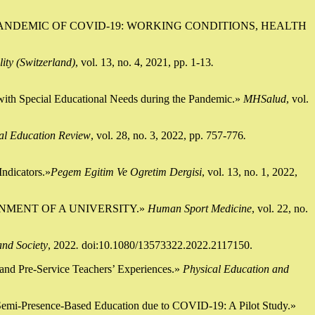
HE PANDEMIC OF COVID-19: WORKING CONDITIONS, HEALTH
lity (Switzerland)
, vol. 13, no. 4, 2021, pp. 1-13
.
with Special Educational Needs during the Pandemic.»
MHSalud
, vol.
al Education Review
, vol. 28, no. 3, 2022, pp. 757-776
.
Indicators.»
Pegem Egitim Ve Ogretim Dergisi
, vol. 13, no. 1, 2022,
IRONMENT OF A UNIVERSITY.»
Human Sport Medicine
, vol. 22, no.
and Society
, 2022
.
doi:10.1080/13573322.2022.2117150.
and Pre-Service Teachers’ Experiences.»
Physical Education and
 Semi-Presence-Based Education due to COVID-19: A Pilot Study.»