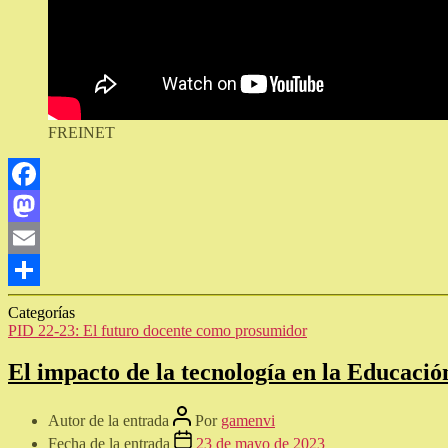
FREINET
Facebook
Mastodon
Email
Compartir
Categorías
PID 22-23: El futuro docente como prosumidor
El impacto de la tecnología en la Educació
Autor de la entrada
Por
gamenvi
Fecha de la entrada
23 de mayo de 2023