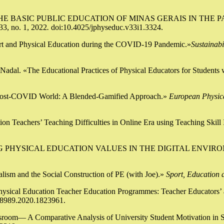
 OF THE BASIC PUBLIC EDUCATION OF MINAS GERAIS IN T
 33, no. 1, 2022
.
doi:10.4025/jphyseduc.v33i1.3324.
port and Physical Education during the COVID-19 Pandemic.»
Sustainabi
Nadal. «The Educational Practices of Physical Educators for Students 
 a Post-COVID World: A Blended-Gamified Approach.»
European Physic
on Teachers’ Teaching Difficulties in Online Era using Teaching Skill 
PROMOTING PHYSICAL EDUCATION VALUES IN THE DIGITAL ENV
talism and the Social Construction of PE (with Joe).»
Sport, Education 
Physical Education Teacher Education Programmes: Teacher Educators’ 
08989.2020.1823961.
ssroom— A Comparative Analysis of University Student Motivation in