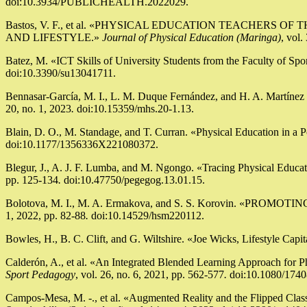
doi:10.3934/PUBLICHEALTH.2022029.
Bastos, V. F., et al. «PHYSICAL EDUCATION TEACHERS
AND LIFESTYLE.»
Journal of Physical Education (Maringa)
, vol.
Batez, M. «ICT Skills of University Students from the Faculty of S
doi:10.3390/su13041711.
Bennasar-García, M. I., L. M. Duque Fernández, and H. A. Martínez 
20, no. 1, 2023
.
doi:10.15359/mhs.20-1.13.
Blain, D. O., M. Standage, and T. Curran. «Physical Education in
doi:10.1177/1356336X221080372.
Blegur, J., A. J. F. Lumba, and M. Ngongo. «Tracing Physical Educati
pp. 125-134
.
doi:10.47750/pegegog.13.01.15.
Bolotova, M. I., M. A. Ermakova, and S. S. Korovin. «
1, 2022, pp. 82-88
.
doi:10.14529/hsm220112.
Bowles, H., B. C. Clift, and G. Wiltshire. «Joe Wicks, Lifestyle Capi
Calderón, A., et al. «An Integrated Blended Learning Approach for 
Sport Pedagogy
, vol. 26, no. 6, 2021, pp. 562-577
.
doi:10.1080/174
Campos-Mesa, M. -., et al. «Augmented Reality and the Flipped Cla