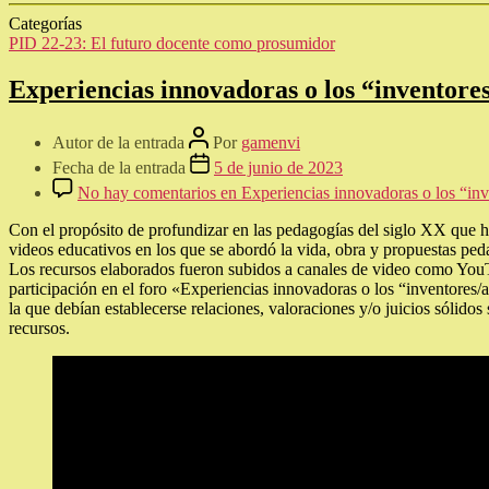
Compartir
Categorías
PID 22-23: El futuro docente como prosumidor
Experiencias innovadoras o los “inventores
Autor de la entrada
Por
gamenvi
Fecha de la entrada
5 de junio de 2023
No hay comentarios
en Experiencias innovadoras o los “inv
Con el propósito de profundizar en las pedagogías del siglo XX que ha
videos educativos en los que se abordó la vida, obra y propuestas peda
Los recursos elaborados fueron subidos a canales de video como YouTub
participación en el foro «Experiencias innovadoras o los “inventores/a
la que debían establecerse relaciones, valoraciones y/o juicios sólido
recursos.