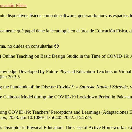
ducación Física
ante dispositivos físicos como de software, generando nuevos espacios 
mente qué papel tiene la tecnología en el área de Educación Física, da
tema, no dudes en consultarlas 🙂
of Online Teaching on Basic Design Studio in the Time of COVID-19:
Knowledge Developed by Future Physical Education Teachers in Virtual
lter.20.3.5.
ng the Pandemic of the Disease Covid-19.»
Sportske Nauke i Zdravlje
, 
 the Catboost Model during the COVID-19 Lockdown Period in Pakistan
g during COVID-19: Teachers’ Perceptions and Learnings (Adaptacione
cion
, 2023
.
doi:10.1080/11356405.2022.2154559.
s Disruptor in Physical Education: The Case of Active Homework.»
AI